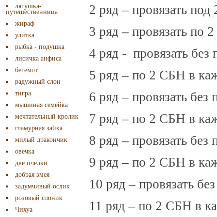
лягушка-
2 ряд – провязать под
путешественница
жираф
3 ряд – провязать по 
улитка
рыбка - подушка
4 ряд - провязать без 
лисичка анфиса
бегемот
5 ряд – по 2 СБН в ка
радужный слон
тигра
6 ряд – провязать без 
мышиная семейка
7 ряд – по 2 СБН в ка
мечтательный кролик
гламурная зайка
8 ряд – провязать без 
милый дракончик
овечка
9 ряд – по 2 СБН в ка
две пчелки
добрая змея
10 ряд – провязать без
задумчивый ослик
розовый слоник
11 ряд – по 2 СБН в к
Чихуа