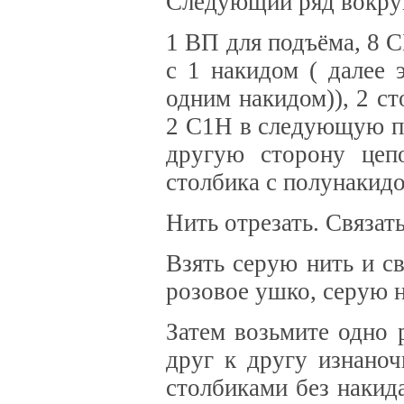
Следующий ряд вокруг
1 ВП для подъёма, 8 С
с 1 накидом ( далее 
одним накидом)), 2 с
2 С1Н в следующую пе
другую сторону цеп
столбика с полунакид
Нить отрезать. Связат
Взять серую нить и св
розовое ушко, серую н
Затем возьмите одно 
друг к другу изнано
столбиками без накид