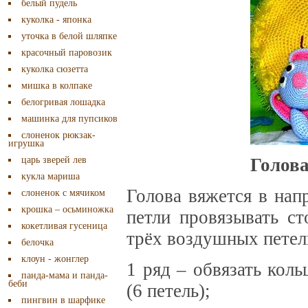
белый пудель
куколка - японка
уточка в белой шляпке
красочный паровозик
куколка сюзетта
мишка в колпаке
белогривая лошадка
машинка для пупсиков
слоненок рюкзак-
игрушка
царь зверей лев
Голова
кукла мариша
Голова вяжется в нап
слоненок с мячиком
крошка – осьминожка
петли провязывать ст
кокетливая гусеница
трёх воздушных петель
белочка
клоун - жонглер
1 ряд – обвязать кол
панда-мама и панда-
беби
(6 петель);
пингвин в шарфике