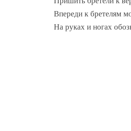
Пришить бретели к ве
Впереди к бретелям м
На руках и ногах обоз