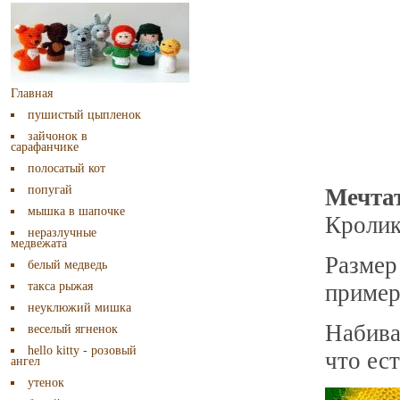
Главная
пушистый цыпленок
зайчонок в
сарафанчике
полосатый кот
попугай
Мечта
мышка в шапочке
Кролик
неразлучные
медвежата
Разме
белый медведь
такса рыжая
пример
неуклюжий мишка
Набива
веселый ягненок
hello kitty - розовый
что ест
ангел
утенок