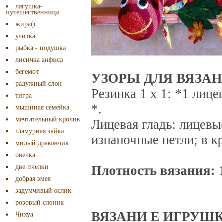
лягушка-
путешественница
жираф
улитка
рыбка - подушка
лисичка анфиса
бегемот
УЗОРЫ ДЛЯ ВЯЗА
радужный слон
Резинка 1 х 1: *1 лице
тигра
*.
мышиная семейка
мечтательный кролик
Лицевая гладь: лицевы
гламурная зайка
изнаночные петли; в к
милый дракончик
овечка
две пчелки
Плотность вязания:
1
добрая змея
задумчивый ослик
розовый слоник
ВЯЗАНИ Е ИГРУШК
Чихуа