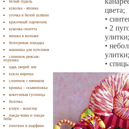
канаре
белый пудель
цвета;
куколка - японка
уточка в белой шляпке
• синте
красочный паровозик
• 2 пу
куколка сюзетта
улитки
мишка в колпаке
белогривая лошадка
• небо
машинка для пупсиков
улитки
слоненок рюкзак-
игрушка
• спиц
царь зверей лев
кукла мариша
слоненок с мячиком
крошка – осьминожка
кокетливая гусеница
белочка
клоун - жонглер
панда-мама и панда-
беби
пингвин в шарфике