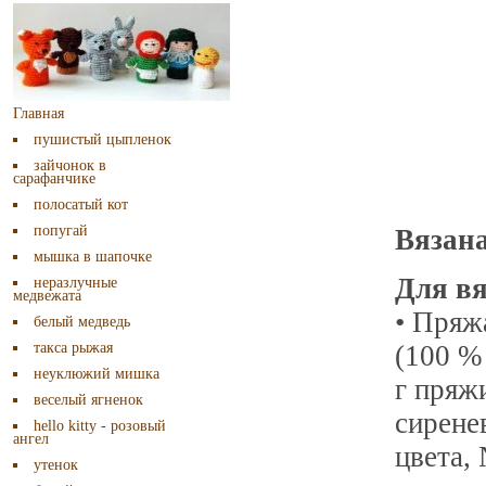
Главная
пушистый цыпленок
зайчонок в
сарафанчике
полосатый кот
попугай
Вязана
мышка в шапочке
Для вя
неразлучные
медвежата
• Пряж
белый медведь
такса рыжая
(100 %
неуклюжий мишка
г пряж
веселый ягненок
сирене
hello kitty - розовый
ангел
цвета,
утенок