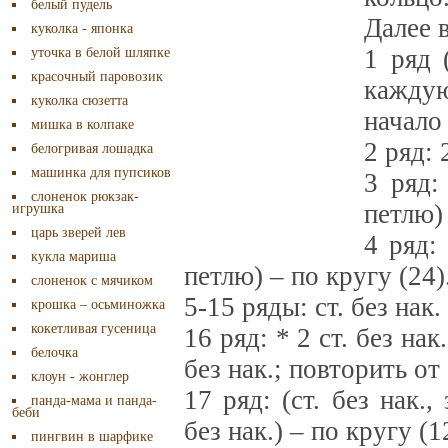
белый пудель
Далее 
куколка - японка
1 ряд 
уточка в белой шляпке
красочный паровозик
каждую
куколка сюзетта
начало 
мишка в колпаке
2 ряд: 
белогривая лошадка
машинка для пупсиков
3 ряд: 
слоненок рюкзак-
петлю) 
игрушка
царь зверей лев
4 ряд: 
кукла мариша
петлю) – по кругу (24)
слоненок с мячиком
5-15 ряды: ст. без нак
крошка – осьминожка
кокетливая гусеница
16 ряд: * 2 ст. без на
белочка
без нак.; повторить от 
клоун - жонглер
17 ряд: (ст. без нак.
панда-мама и панда-
беби
без нак.) – по кругу (1
пингвин в шарфике