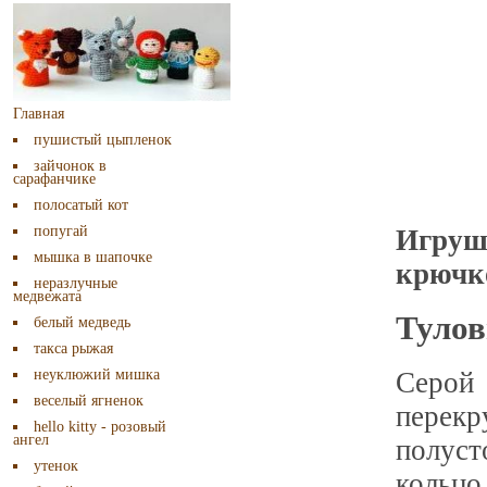
Главная
пушистый цыпленок
зайчонок в
сарафанчике
полосатый кот
попугай
Игруш
мышка в шапочке
крючк
неразлучные
медвежата
Тулов
белый медведь
такса рыжая
Серой 
неуклюжий мишка
веселый ягненок
перек
hello kitty - розовый
ангел
полус
утенок
кольцо