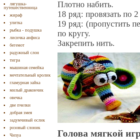
Плотно набить.
лягушка-
путешественница
18 ряд: провязать по 2
жираф
19 ряд: (пропустить пе
улитка
рыбка - подушка
по кругу.
лисичка анфиса
Закрепить нить.
бегемот
радужный слон
тигра
мышиная семейка
мечтательный кролик
гламурная зайка
милый дракончик
овечка
две пчелки
добрая змея
задумчивый ослик
розовый слоник
Голова мягкой иг
Чихуа