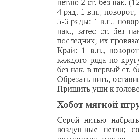
петлю 2 ст. без нак. (1
4 ряд: 1 в.п., поворот;
5-6 ряды: 1 в.п., пово
нак., затес ст. без 
последних; их провязат
Край: 1 в.п., поворо
каждого ряда по круг
без нак. в первый ст. б
Обрезать нить, остави
Пришить уши к голове
Хобот мягкой игр
Серой нитью набрать 
воздушные петли; со