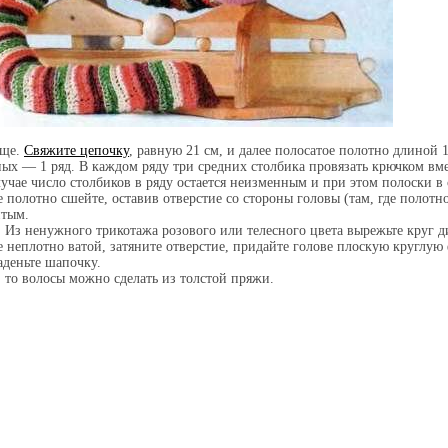
ище.
Свяжите цепочку
, равную 21 см, и далее полосатое полотно длиной
ных — 1 ряд. В каждом ряду три средних столбика провязать крючком вмес
лучае число столбиков в ряду остается неизменным и при этом полоски в 
е полотно сшейте, оставив отверстие со стороны головы (там, где полотно
тым.
. Из ненужного трикотажа розового или телесного цвета вырежьте круг ди
е неплотно ватой, затяните отверстие, придайте голове плоскую круглу
наденьте шапочку.
, то волосы можно сделать из толстой пряжи.