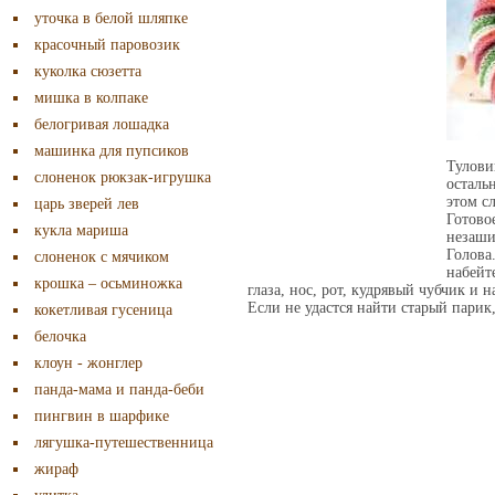
уточка в белой шляпке
красочный паровозик
куколка сюзетта
мишка в колпаке
белогривая лошадка
машинка для пупсиков
Тулов
слоненок рюкзак-игрушка
осталь
этом с
царь зверей лев
Готово
кукла мариша
незаши
Голова
слоненок с мячиком
набейт
крошка – осьминожка
глаза, нос, рот, кудрявый чубчик и 
Если не удастся найти старый парик
кокетливая гусеница
белочка
клоун - жонглер
панда-мама и панда-беби
пингвин в шарфике
лягушка-путешественница
жираф