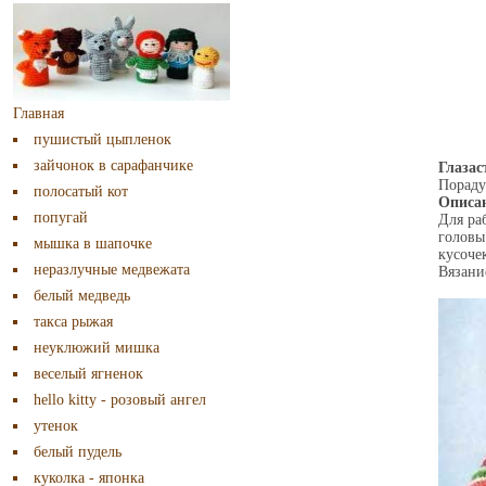
Главная
пушистый цыпленок
зайчонок в сарафанчике
Глазас
Пораду
полосатый кот
Описа
попугай
Для ра
головы
мышка в шапочке
кусоче
неразлучные медвежата
Вязани
белый медведь
такса рыжая
неуклюжий мишка
веселый ягненок
hello kitty - розовый ангел
утенок
белый пудель
куколка - японка