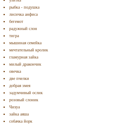
улитка
рыбка - подушка
лисичка анфиса
бегемот
радужный слон
тигра
мышиная семейка
мечтательный кролик
гламурная зайка
милый дракончик
овечка
две пчелки
добрая змея
задумчивый ослик
розовый слоник
Чихуа
зайка аяша
собачка йорк