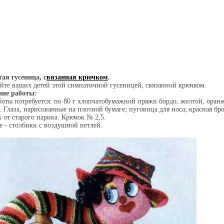
тая гусеница, с
вязанная крючком
.
йте ваших детей этой симпатичной гусеницей, связанной крючком.
ние работы
:
боты потребуется: по 80 г хлопчатобумажной пряжи бордо, желтой, оранж
. Глаза, нарисованные на плотной бумаге; пуговица для носа; красная бр
к от старого парика. Крючок № 2,5.
е - столбики с воздушной петлей.