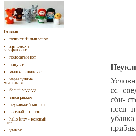
Главная
пушистый цыпленок
зайчонок в
сарафанчике
полосатый кот
попугай
Неукл
мышка в шапочке
Условн
неразлучные
медвежата
сс- со
белый медведь
такса рыжая
сбн- с
неуклюжий мишка
пссн- 
веселый ягненок
убавка 
hello kitty - розовый
ангел
прибав
утенок