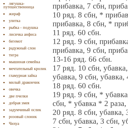
лягушка-
прибавка, 7 сбн, прибав
путешественница
10 ряд. 8 сбн, * прибав
жираф
улитка
прибавка, 8 сбн, * приб
рыбка - подушка
11 ряд. 60 сбн.
лисичка анфиса
12 ряд. 9 сбн, прибавка
бегемот
радужный слон
прибавка, 9 сбн, прибав
тигра
13-16 ряд. 66 сбн.
мышиная семейка
17 ряд. 10 сбн, убавка,
мечтательный кролик
убавка, 9 сбн, убавка, 
гламурная зайка
милый дракончик
18 ряд. 60 сбн.
овечка
19 ряд. 9 сбн, * убавка
две пчелки
сбн, * убавка * 2 раза,
добрая змея
задумчивый ослик
20 ряд. 8 сбн, убавка, 
розовый слоник
7 сбн, убавка, 3 сбн, у
Чихуа