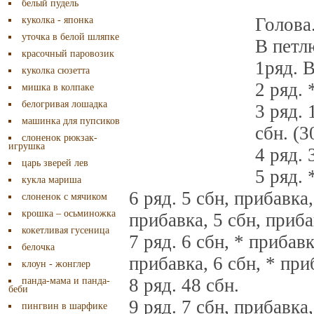
белый пудель
Голова
куколка - японка
уточка в белой шляпке
В петл
красочный паровозик
1ряд. 
куколка сюзетта
2 ряд. 
мишка в колпаке
белогривая лошадка
3 ряд. 
машинка для пупсиков
сбн. (3
слоненок рюкзак-
игрушка
4 ряд. 
царь зверей лев
5 ряд. 
кукла мариша
6 ряд. 5 сбн, прибавка,
слоненок с мячиком
крошка – осьминожка
прибавка, 5 сбн, прибав
кокетливая гусеница
7 ряд. 6 сбн, * прибавк
белочка
прибавка, 6 сбн, * приб
клоун - жонглер
8 ряд. 48 сбн.
панда-мама и панда-
беби
9 ряд. 7 сбн, прибавка,
пингвин в шарфике