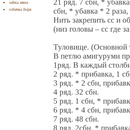
21 ряд. 7 сбн, * убавка
зайка аяша
сбн, * убавка * 2 раза,
собачка йорк
Нить закрепить сс и о
(низ головы – сс где з
Туловище. (Основной 
В петлю амигуруми про
1ряд. В каждый столби
2 ряд. * прибавка, 1 сб
3 ряд. * 2 сбн, прибавк
4 ряд. 32 сбн.
5 ряд. 1 сбн, * прибавк
6 ряд. * 4 сбн, прибавк
7 ряд. 48 сбн.
8 ряд. 2сбн, * прибавка