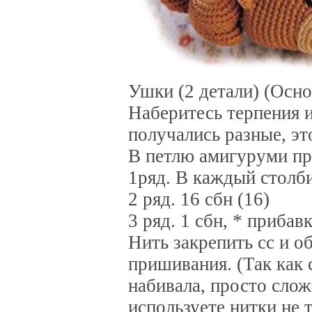
Ушки (2 детали) (Осно
Наберитесь терпения и
получались разные, эт
В петлю амигуруми про
1ряд. В каждый столби
2 ряд. 16 сбн (16)
3 ряд. 1 сбн, * прибавк
Нить закрепить сс и о
пришивания. (Так как 
набивала, просто слож
используете нитки не т